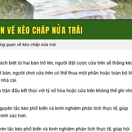
ng quan về kèo chấp nửa trái
ách biệt từ hai bàn trở lên, người đặt cược cửa trên sẽ thắng kèo
t bàn, người chơi cửa trên có thể thua một phần hoặc toàn bộ ti
 nhà cái.
trận đấu kết thúc với tỷ số hòa hoặc cửa trên không thể ghi nh
guyên tắc kèo phổ biến và kinh nghiệm phân tích thực tế, giúp
hính xác hơn.
ên tắc kèo phổ biến và kinh nghiệm phân tích thực tế, giúp hội