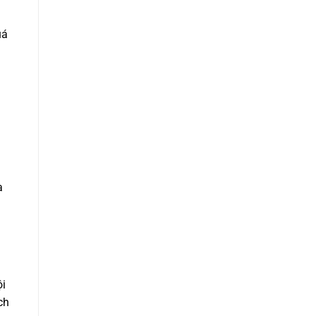
uá
à
ội
ch