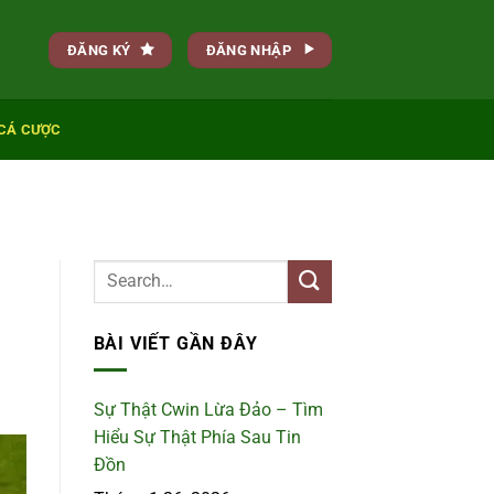
ĐĂNG KÝ
ĐĂNG NHẬP
CÁ CƯỢC
BÀI VIẾT GẦN ĐÂY
Sự Thật Cwin Lừa Đảo – Tìm
Hiểu Sự Thật Phía Sau Tin
Đồn