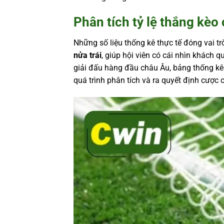
Phân tích tỷ lệ thắng kèo 
Những số liệu thống kê thực tế đóng vai t
nửa trái
, giúp hội viên có cái nhìn khách 
giải đấu hàng đầu châu Âu, bảng thống kê
quá trình phân tích và ra quyết định cược 