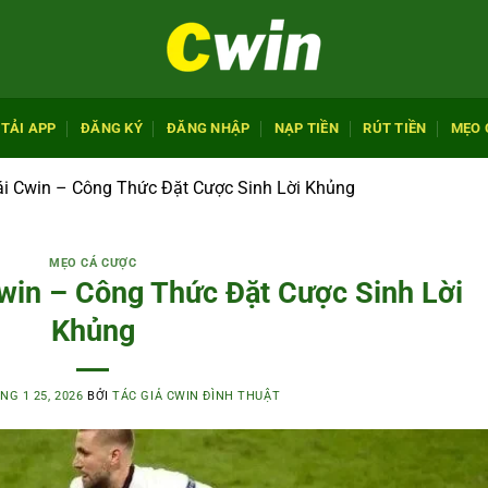
TẢI APP
ĐĂNG KÝ
ĐĂNG NHẬP
NẠP TIỀN
RÚT TIỀN
MẸO 
i Cwin – Công Thức Đặt Cược Sinh Lời Khủng
MẸO CÁ CƯỢC
win – Công Thức Đặt Cược Sinh Lời
Khủng
NG 1 25, 2026
BỞI
TÁC GIẢ CWIN ĐÌNH THUẬT