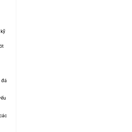
 kỹ
ót
g đá
yếu
 các