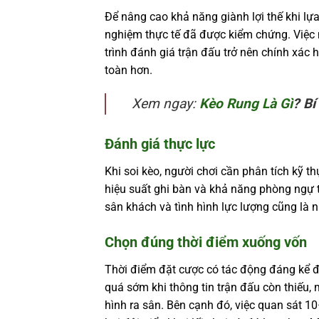
Để nâng cao khả năng giành lợi thế khi lự
nghiệm thực tế đã được kiểm chứng. Việc 
trình đánh giá trận đấu trở nên chính xác 
toàn hơn.
Xem ngay:
Kèo Rung Là Gì
? B
Đánh giá thực lực
Khi soi kèo, người chơi cần phân tích kỹ t
hiệu suất ghi bàn và khả năng phòng ngự tha
sân khách và tình hình lực lượng cũng là 
Chọn đúng thời điểm xuống vốn
Thời điểm đặt cược có tác động đáng kể đế
quá sớm khi thông tin trận đấu còn thiếu
hình ra sân. Bên cạnh đó, việc quan sát 10