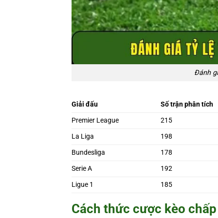
Đánh gi
Giải đấu
Số trận phân tích
Premier League
215
La Liga
198
Bundesliga
178
Serie A
192
Ligue 1
185
Cách thức cược kèo chấp n