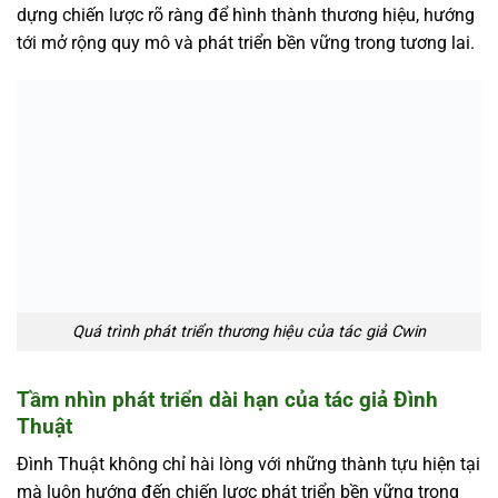
dựng chiến lược rõ ràng để hình thành thương hiệu, hướng
tới mở rộng quy mô và phát triển bền vững trong tương lai.
Quá trình phát triển thương hiệu của tác giả Cwin
Tầm nhìn phát triển dài hạn của tác giả Đình
Thuật
Đình Thuật không chỉ hài lòng với những thành tựu hiện tại
mà luôn hướng đến chiến lược phát triển bền vững trong