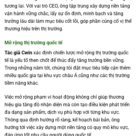
tương lai. Với vai trò CEO, ông tập trung xây dựng nền tảng
vận hành vững chắc, lấy sự ổn định, minh bạch và tăng
trưởng lâu dài làm mục tiêu cốt lõi, góp phần củng cố vị thế
thương hiệu trên thị trường.
Mở rộng thị trường quốc tế
Tác giả Cwin
xác định chiến lược mở rộng thị trường quốc
tế là yếu tố then chốt để thúc đẩy tăng trưởng bền vững.
Trong những năm tới, chúng tôi đặt mục tiêu tiếp cận thêm
nhiều quốc gia tại khu vực châu Á cũng như các thị trường
tiềm năng khác.
Việc mở rộng phạm vi hoạt động không chỉ giúp thương
hiệu gia tăng độ nhận diện mà còn tạo điều kiện phát triển
đa dạng sản phẩm, dịch vụ phù hợp với từng khu vực.
Thông qua định hướng rõ ràng, kế hoạch bài bản, ông
hướng tới việc xây dựng một nền tảng có quy mô khu vực,
đáp ứng tốt nhu cầu người dùng quốc tế.