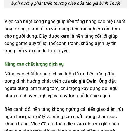
Định hướng phát triển thương hiệu của tác giả Đình Thuật
Việc cập nhật công nghệ giúp nền tảng nâng cao hiệu suất
hoạt động, giảm rủi ro và mang đến trải nghiệm ổn định
cho người dùng. Đây được xem là nền tảng cốt lõi giúp
cổng game duy trì lợi thế cạnh tranh, khẳng định uy tín
trong lĩnh vực giải trí trực tuyến.
Nâng cao chất lượng dịch vụ
Nâng cao chất lượng dịch vụ luôn là ưu tiên hàng đầu
trong định hướng phát triển của
tác giả Cwin
. Ông đặt
người dùng làm trung tâm, chú trọng xây dựng đội ngũ
nhân sự chuyên nghiệp và quy trình hỗ trợ hiệu quả.
Bên cạnh đó, nền tảng không ngừng cải tiến giao diện, rút
ngắn thời gian xử lý và nâng cao chất lượng chăm sóc
khách hàng. Việc đầu tư toàn diện vào dịch vụ giúp nền