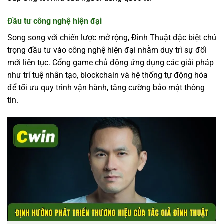
Đầu tư công nghệ hiện đại
Song song với chiến lược mở rộng, Đình Thuật đặc biệt chú
trọng đầu tư vào công nghệ hiện đại nhằm duy trì sự đổi
mới liên tục. Cổng game chủ động ứng dụng các giải pháp
như trí tuệ nhân tạo, blockchain và hệ thống tự động hóa
để tối ưu quy trình vận hành, tăng cường bảo mật thông
tin.