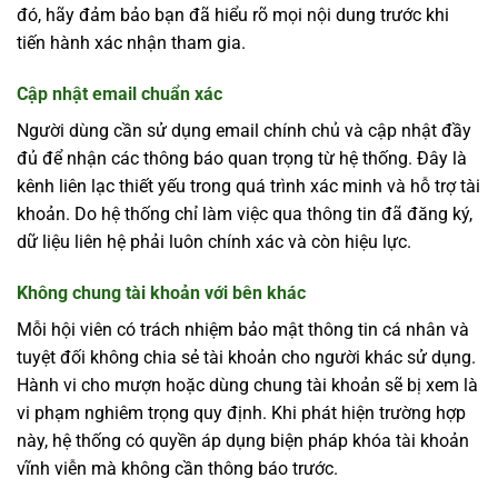
đó, hãy đảm bảo bạn đã hiểu rõ mọi nội dung trước khi
tiến hành xác nhận tham gia.
Cập nhật email chuẩn xác
Người dùng cần sử dụng email chính chủ và cập nhật đầy
đủ để nhận các thông báo quan trọng từ hệ thống. Đây là
kênh liên lạc thiết yếu trong quá trình xác minh và hỗ trợ tài
khoản. Do hệ thống chỉ làm việc qua thông tin đã đăng ký,
dữ liệu liên hệ phải luôn chính xác và còn hiệu lực.
Không chung tài khoản với bên khác
Mỗi hội viên có trách nhiệm bảo mật thông tin cá nhân và
tuyệt đối không chia sẻ tài khoản cho người khác sử dụng.
Hành vi cho mượn hoặc dùng chung tài khoản sẽ bị xem là
vi phạm nghiêm trọng quy định. Khi phát hiện trường hợp
này, hệ thống có quyền áp dụng biện pháp khóa tài khoản
vĩnh viễn mà không cần thông báo trước.