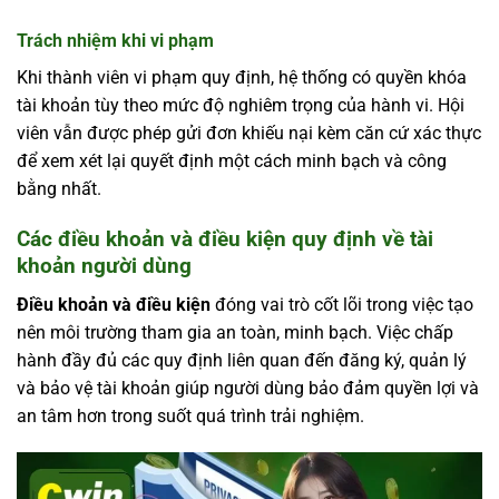
Trách nhiệm khi vi phạm
Khi thành viên vi phạm quy định, hệ thống có quyền khóa
tài khoản tùy theo mức độ nghiêm trọng của hành vi. Hội
viên vẫn được phép gửi đơn khiếu nại kèm căn cứ xác thực
để xem xét lại quyết định một cách minh bạch và công
bằng nhất.
Các điều khoản và điều kiện quy định về tài
khoản người dùng
Điều khoản và điều kiện
đóng vai trò cốt lõi trong việc tạo
nên môi trường tham gia an toàn, minh bạch. Việc chấp
hành đầy đủ các quy định liên quan đến đăng ký, quản lý
và bảo vệ tài khoản giúp người dùng bảo đảm quyền lợi và
an tâm hơn trong suốt quá trình trải nghiệm.