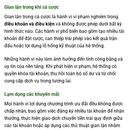
Gian lận trong khi cá cược
Gian lận trong cá cược là hành vi vi phạm nghiêm trọng
điều khoản và điều kiện
và không được phép dưới bất kỳ
hình thức nào. Các hành vi phổ biến bao gồm tạo nhiều tài
khoản để đặt cược, can thiệp trái phép vào kết quả trận
đấu hoặc lợi dụng lỗ hổng kỹ thuật của hệ thống.
Những hành vi này làm ảnh hưởng đến tính công bằng và
uy tín của nền tảng. Khi phát hiện vi phạm, hệ thống có
quyền khóa tài khoản, thu hồi toàn bộ số dư và từ chối
cung cấp dịch vụ trong tương lai.
Lạm dụng các khuyến mãi
Mọi hành vi lợi dụng chương trình ưu đãi đều không được
chấp nhận, bao gồm việc đăng ký nhiều tài khoản để nhận
thưởng, thực hiện giao dịch chuyển tiền trái quy định giữa
các tài khoản hoặc áp dụng các thủ thuật gian lận nhằm