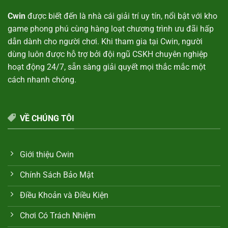
Cwin
được biết đến là nhà cái giải trí uy tín, nổi bật với kho
game phong phú cùng hàng loạt chương trình ưu đãi hấp
dẫn dành cho người chơi. Khi tham gia tại Cwin, người
dùng luôn được hỗ trợ bởi đội ngũ CSKH chuyên nghiệp
hoạt động 24/7, sẵn sàng giải quyết mọi thắc mắc một
cách nhanh chóng.
VỀ CHÚNG TÔI
Giới thiệu Cwin
Chính Sách Bảo Mật
Điều Khoản và Điều Kiện
Chơi Có Trách Nhiệm