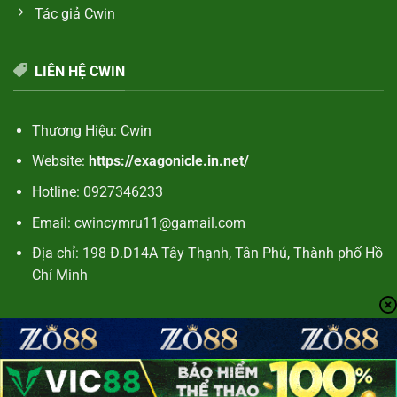
Tác giả Cwin
LIÊN HỆ CWIN
Thương Hiệu: Cwin
Website:
https://exagonicle.in.net/
Hotline: 0927346233
Email:
cwincymru11@gamail.com
Địa chỉ: 198 Đ.D14A Tây Thạnh, Tân Phú, Thành phố Hồ
Chí Minh
Copyright 2026 ©
exagonicle.in.net